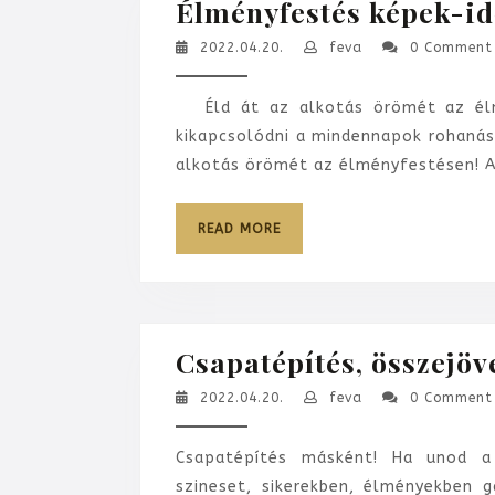
Élményfestés képek-id
2022.04.20.
feva
2022.04.20.
feva
0 Commen
Éld át az alkotás örömét az élmé
kikapcsolódni a mindennapok rohanása
alkotás örömét az élményfestésen! 
READ
READ MORE
MORE
Csapatépítés, összejöv
2022.04.20.
feva
2022.04.20.
feva
0 Commen
Csapatépítés másként! Ha unod a
szineset, sikerekben, élményekben 