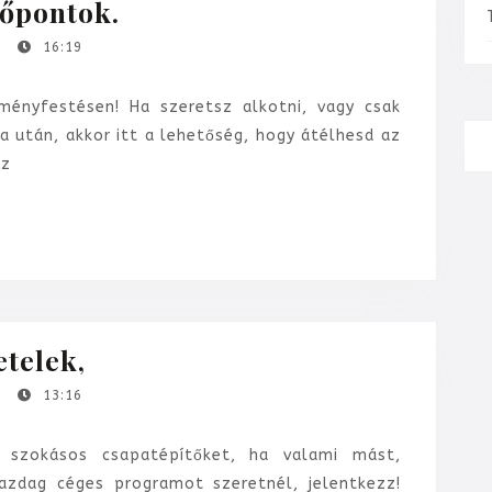
Élményfestés
őpontok.
képek-
t
16:19
időpontok.
nyfestésen! Ha szeretsz alkotni, vagy csak
 után, akkor itt a lehetőség, hogy átélhesd az
Az
Csapatépítés,
etelek,
összejövetelek,
t
13:16
 szokásos csapatépítőket, ha valami mást,
gazdag céges programot szeretnél, jelentkezz!