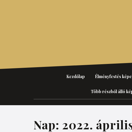
Skip
to
content
Kezdőlap
Élményfestés képe
Több részből álló ké
Nap:
2022. áprili