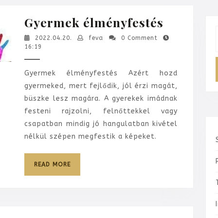
Gyerme
Gyermek élményfestés
élményfe
2022.04.20.
feva
2022.04.20.
feva
0 Comment
f
16:19
Gyermek élményfestés Azért hozd
gyermeked, mert fejlődik, jól érzi magát,
büszke lesz magára. A gyerekek imádnak
festeni rajzolni, felnőttekkel vagy
csapatban mindig jó hangulatban kivétel
nélkül szépen megfestik a képeket.
READ
READ MORE
MORE