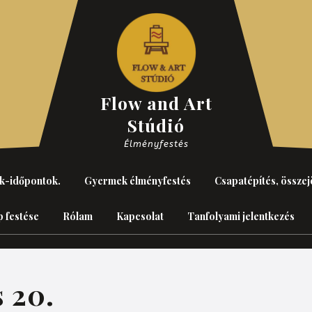
Flow and Art
Stúdió
Élményfestés
k-időpontok.
Gyermek élményfestés
Csapatépítés, összej
p festése
Rólam
Kapcsolat
Tanfolyami jelentkezés
s 20.