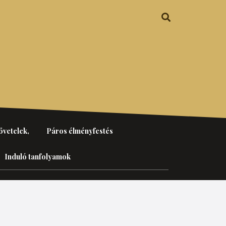
övetelek,
Páros élményfestés
Induló tanfolyamok