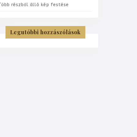
Több részből álló kép festése
Legutóbbi hozzászólások