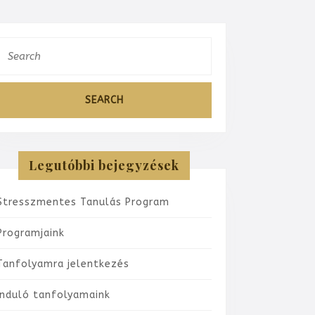
k
Search
stés
or:
Legutóbbi bejegyzések
Stresszmentes Tanulás Program
Programjaink
Tanfolyamra jelentkezés
Induló tanfolyamaink