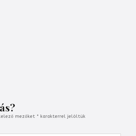
lás?
telező mezőket
*
karakterrel jelöltük