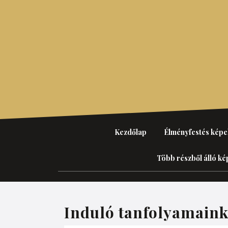
Skip
to
content
Kezdőlap
Élményfestés képe
Több részből álló ké
Induló tanfolyamain