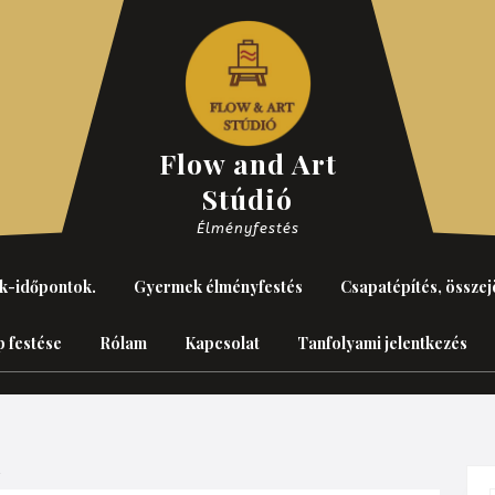
Flow and Art
Stúdió
Élményfestés
k-időpontok.
Gyermek élményfestés
Csapatépítés, összej
p festése
Rólam
Kapcsolat
Tanfolyami jelentkezés
k