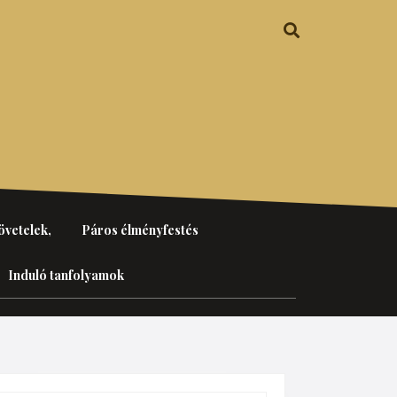
övetelek,
Páros élményfestés
Induló tanfolyamok