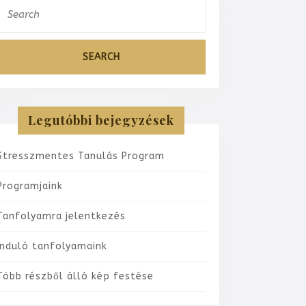
Search
or:
Legutóbbi bejegyzések
Stresszmentes Tanulás Program
Programjaink
Tanfolyamra jelentkezés
Induló tanfolyamaink
Több részből álló kép festése